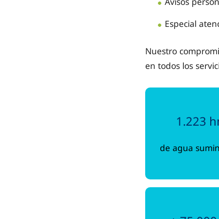
Avisos person
Especial aten
Nuestro compromi
en todos los servi
1.223 
de agua sumin