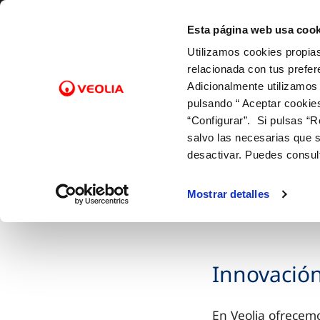
Saltar al contenido
ESPAÑOL
CATALÀ
EUSKARA
GALEGO
VALENCIÀ
ENGLISH
ES
CA
EU
GL
VA
EN
Esta página web usa cook
Utilizamos cookies propias
Conócenos
Nuest
relacionada con tus prefer
Adicionalmente utilizamos
pulsando “ Aceptar cookie
Inicio
“Configurar”. Si pulsas “R
salvo las necesarias que s
desactivar. Puedes consul
NUESTROS SERVICIOS
Mostrar detalles
Innovación
En Veolia ofrece