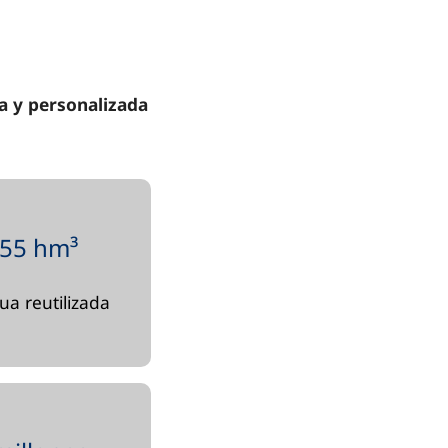
va y personalizada
55 hm³
ua reutilizada