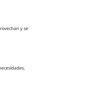
.
provechan y se
necesidades,