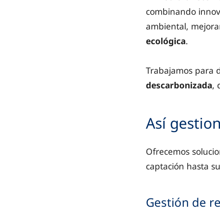
combinando innovac
ambiental, mejorar
ecológica
.
Trabajamos para d
descarbonizada
,
Así gestio
Ofrecemos solucion
captación hasta su 
Gestión de r