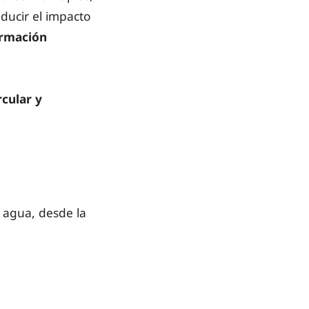
educir el impacto
ormación
rcular y
l agua, desde la