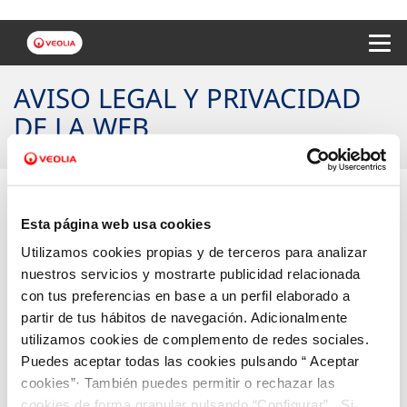
Menu 
AVISO LEGAL Y PRIVACIDAD
DE LA WEB
1. AVISO LEGAL Y CONDICIONES
Esta página web usa cookies
Utilizamos cookies propias y de terceros para analizar
GENERALES DE UTILIZACIÓN DEL SITIO
nuestros servicios y mostrarte publicidad relacionada
con tus preferencias en base a un perfil elaborado a
WEB
partir de tus hábitos de navegación. Adicionalmente
utilizamos cookies de complemento de redes sociales.
Puedes aceptar todas las cookies pulsando “ Aceptar
2. POLÍTICA DE PRIVACIDAD DE LA WEB
cookies”· También puedes permitir o rechazar las
cookies de forma granular pulsando “Configurar”. Si