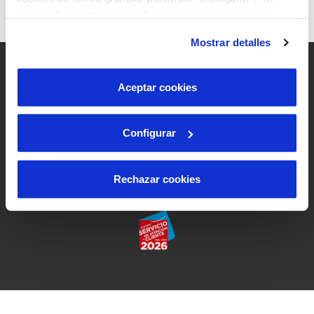
pulsas “Rechazar cookies”, equivaldrá a rechazar la
instalación de todas las cookies salvo las necesarias que
Mostrar detalles
son indispensables para que el sitio web funcione y que
por tanto no se pueden desactivar. Puedes consultar
más información en nuestra
Política de Cookies
.
Aceptar cookies
Aviso legal y privacidad de la web
Política de cookies
Configurar
Política de protección de datos
Rechazar cookies