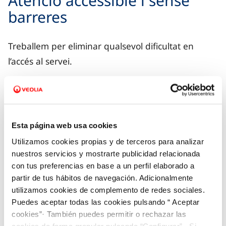
Atenció accessible i sense
barreres
Treballem per eliminar qualsevol dificultat en
l’accés al servei.
Barreres de comprensió: atenció en diversos
idiomes.
Esta página web usa cookies
Barreres lligades a la digitalització: a més de
Utilizamos cookies propias y de terceros para analizar
facilitar les gestions amb cita prèvia en
nuestros servicios y mostrarte publicidad relacionada
oficines, per telèfon o per videoconferència,
con tus preferencias en base a un perfil elaborado a
oferim l’opció de fer gestions en nom d’altres
partir de tus hábitos de navegación. Adicionalmente
persones.
utilizamos cookies de complemento de redes sociales.
Puedes aceptar todas las cookies pulsando “ Aceptar
Barreres relacionades amb discapacitats
cookies”· También puedes permitir o rechazar las
cookies de forma granular pulsando “Configurar”. Si