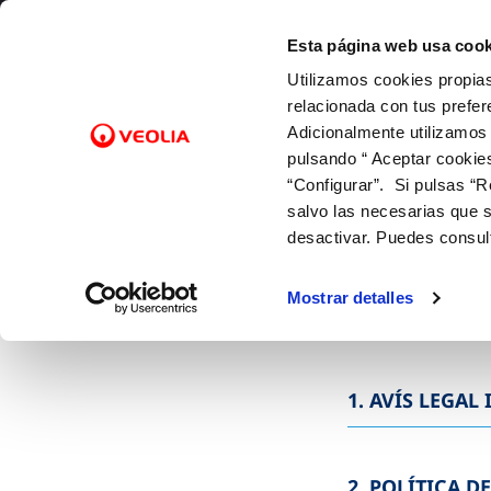
skip-to-content
ESPAÑOL
CATALÀ
EUSKARA
GALEGO
VALENCIÀ
ENGLISH
ES
CA
EU
GL
VA
EN
Esta página web usa cook
Utilizamos cookies propias
Coneix-nos
Els n
relacionada con tus prefer
Adicionalmente utilizamos
pulsando “ Aceptar cookie
Inici
“Configurar”. Si pulsas “R
salvo las necesarias que s
desactivar. Puedes consul
AVÍS LEGAL I PRIVACITAT 
Mostrar detalles
1. AVÍS LEGAL
2. POLÍTICA D