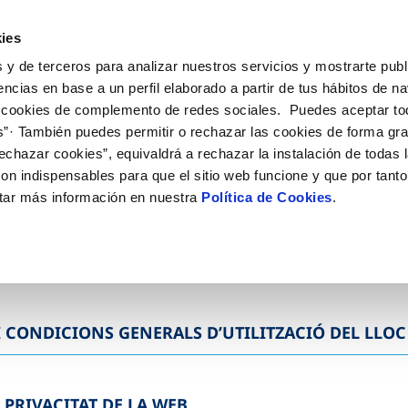
ies
 y de terceros para analizar nuestros servicios y mostrarte publ
ostres servicis
encias en base a un perfil elaborado a partir de tus hábitos de n
 cookies de complemento de redes sociales. Puedes aceptar to
s”· También puedes permitir o rechazar las cookies de forma gr
echazar cookies”, equivaldrá a rechazar la instalación de todas 
on indispensables para que el sitio web funcione y que por tant
tar más información en nuestra
Política de Cookies
.
DE LA WEB
 I CONDICIONS GENERALS D’UTILITZACIÓ DEL LLO
E PRIVACITAT DE LA WEB