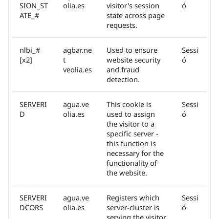
SION_ST
olia.es
visitor's session
ó
ATE_#
state across page
requests.
nlbi_#
agbar.ne
Used to ensure
Sessi
[x2]
t
website security
ó
veolia.es
and fraud
detection.
SERVERI
agua.ve
This cookie is
Sessi
D
olia.es
used to assign
ó
the visitor to a
specific server -
this function is
necessary for the
functionality of
the website.
SERVERI
agua.ve
Registers which
Sessi
DCORS
olia.es
server-cluster is
ó
serving the visitor.