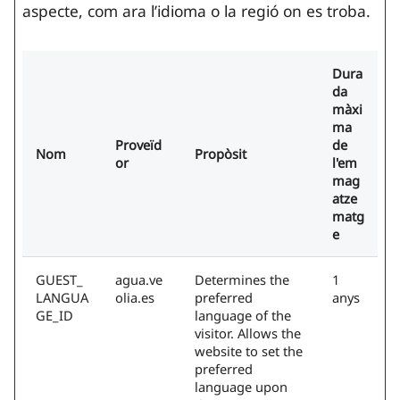
aspecte, com ara l’idioma o la regió on es troba.
Dura
da
màxi
ma
Proveïd
de
Nom
Propòsit
or
l'em
mag
atze
matg
e
GUEST_
agua.ve
Determines the
1
LANGUA
olia.es
preferred
anys
GE_ID
language of the
visitor. Allows the
website to set the
preferred
language upon