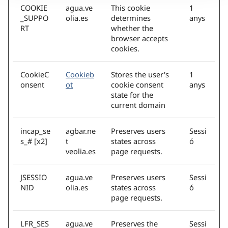
COOKIE
agua.ve
This cookie
1
_SUPPO
olia.es
determines
anys
RT
whether the
browser accepts
cookies.
CookieC
Cookieb
Stores the user's
1
onsent
ot
cookie consent
anys
state for the
current domain
incap_se
agbar.ne
Preserves users
Sessi
s_# [x2]
t
states across
ó
veolia.es
page requests.
JSESSIO
agua.ve
Preserves users
Sessi
NID
olia.es
states across
ó
page requests.
LFR_SES
agua.ve
Preserves the
Sessi