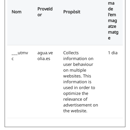
ma
Proveïd
de
Nom
Propòsit
or
l'em
mag
atze
matg
e
___utmv
agua.ve
Collects
1 dia
c
olia.es
information on
user behaviour
on multiple
websites. This
information is
used in order to
optimize the
relevance of
advertisement on
the website.