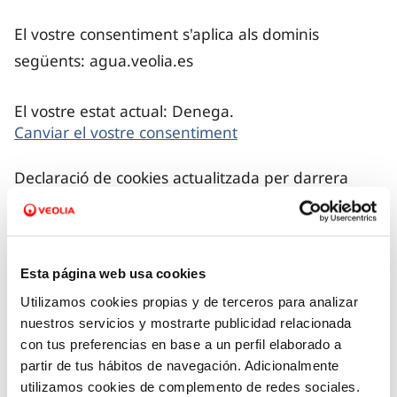
El vostre consentiment s'aplica als dominis
següents: agua.veolia.es
El vostre estat actual: Denega.
Canviar el vostre consentiment
Declaració de cookies actualitzada per darrera
vegada el 27/07/2026 per
Cookiebot
:
Requeriments (13)
Esta página web usa cookies
Utilizamos cookies propias y de terceros para analizar
Les cookies necessàries ajuden a fer els llocs
nuestros servicios y mostrarte publicidad relacionada
web més accessibles i permeten les funcions
con tus preferencias en base a un perfil elaborado a
partir de tus hábitos de navegación. Adicionalmente
bàsiques com la navegació o l’accés a les àrees
utilizamos cookies de complemento de redes sociales.