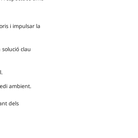
oris i impulsar la
 solució clau
l.
medi ambient.
ant dels