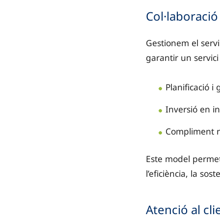
Castella i Lle
Col·laboració
Catalunya: pr
Gestionem el servi
Comunitat Val
garantir un servici 
Regió de Múrc
Planificació i
Andalusia: Hi
Inversió en i
Castella-la M
Compliment n
Illes Canàrie
Este model permet
A més, s'assenyalen
l’eficiència, la soste
Atenció al cl