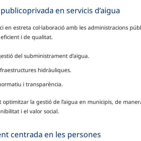
ó: Aguas de León.
 publicoprivada en servicis d’aigua
esència extensiva amb Aigües de Barcelona, Aigües Saba
ci en estreta col·laboració amb les administracions púb
enciana: Aguas de Alicante, Aigües d’Elx, Agamed i al
eficient i de qualitat.
ia:Aguas de Murcia, Aguas de Lorca, Aguas de Jumilla
 gestió del subministrament d’aigua.
dralia, i empreses mixtes, com Emasagra, Aguas de Huel
nfraestructures hidràuliques.
anxa: Aguas de Albacete i Aguas de Puertollano.
ormatiu i transparència.
s: Canaragua i mixtes amb marques locals com Teidagu
 optimitzar la gestió de l’aigua en municipis, de man
 múltiples punts de presència directa de *Veolia distrib
nibilitat i el valor social.
ient centrada en les persones