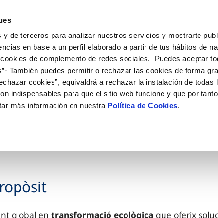
ies
 y de terceros para analizar nuestros servicios y mostrarte publ
ostres servicis
encias en base a un perfil elaborado a partir de tus hábitos de n
 cookies de complemento de redes sociales. Puedes aceptar to
s”· También puedes permitir o rechazar las cookies de forma gr
echazar cookies”, equivaldrá a rechazar la instalación de todas 
on indispensables para que el sitio web funcione y que por tant
tar más información en nuestra
Política de Cookies
.
ropòsit
ent global en
transformació ecològica
que oferix soluc