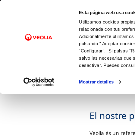
skip-to-content
ESPAÑOL
CATALÀ
EUSKARA
GALEGO
VALENCIÀ
ENGLISH
ES
CA
EU
GL
VA
EN
Esta página web usa cook
Utilizamos cookies propias
Coneix-nos
Els n
relacionada con tus prefer
Adicionalmente utilizamos
pulsando “ Aceptar cookie
Inici
“Configurar”. Si pulsas “R
salvo las necesarias que s
desactivar. Puedes consul
CONEIX-NOS
Mostrar detalles
El nostre p
Veolia és un refer