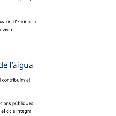
ció i l’eficiència
n vivim.
de l’aigua
i contribuïm al
cions públiques
el cicle integral