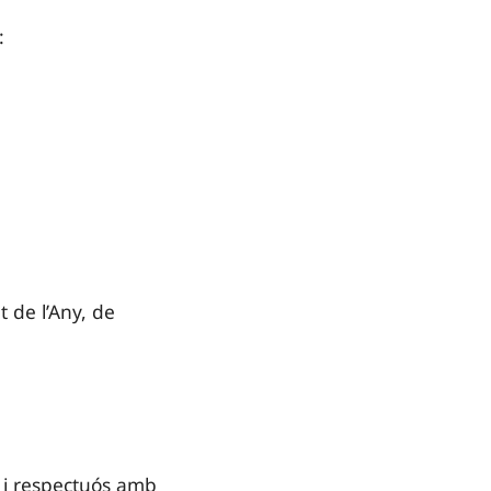
:
t de l’Any, de
 i respectuós amb