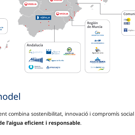
 mostra la presència territorial de *Veolia i les seue
model
 AquaOurense.
nt combina sostenibilitat, innovació i compromís social 
s de Avilés.
de l’aigua eficient i responsable
.