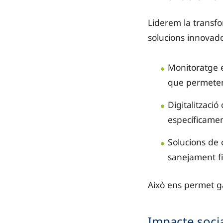
Liderem la transfo
solucions innovad
Monitoratge e
que permeten 
Digitalització
específicament
Solucions de 
sanejament fin
Això ens permet gar
Impacte socia