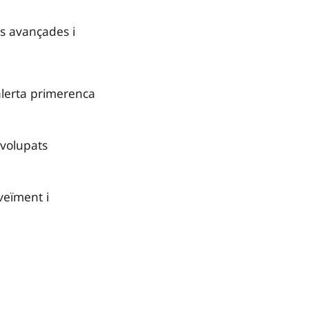
es avançades i
alerta primerenca
nvolupats
veïment i