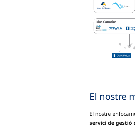
Mapa d'Espanya que
El nostre 
Galícia: amb
El nostre enfocame
Astúries: Agua
servici de gestió 