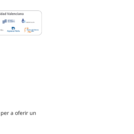
s empreses mixtes. Es detalla presència en les següents
per a oferir un