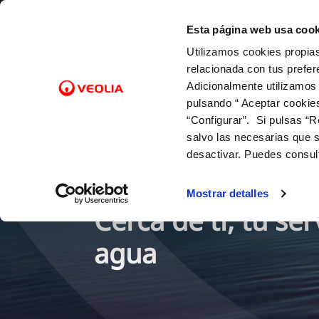
Saltar al contenido
ESPAÑOL
CATALÀ
EUSKARA
GALEGO
VALENCIÀ
ENGLISH
ES
CA
EU
GL
VA
EN
Esta página web usa cook
Utilizamos cookies propias
Conócenos
Nuest
relacionada con tus prefer
Adicionalmente utilizamos
pulsando “ Aceptar cookie
“Configurar”. Si pulsas “R
salvo las necesarias que s
desactivar. Puedes consul
Mostrar detalles
Cerca de ti, tu ser
agua